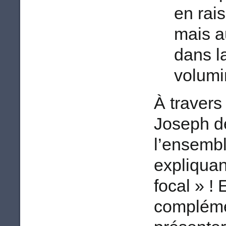
en rai
mais a
dans l
volumi
À travers
Joseph dé
l’ensembl
expliquan
focal » ! 
complémen