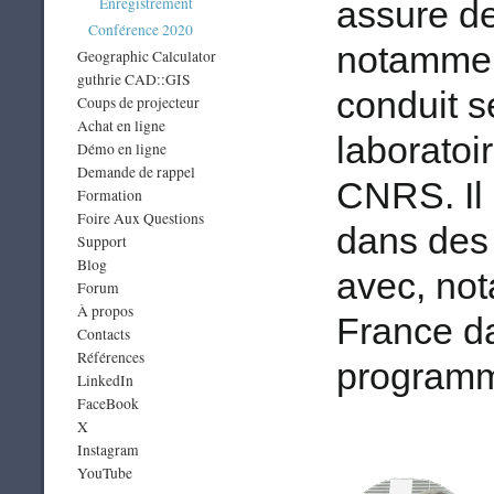
Enregistrement
assure de
Conférence 2020
notammen
Geographic Calculator
guthrie CAD::GIS
conduit s
Coups de projecteur
Achat en ligne
laborato
Démo en ligne
Demande de rappel
CNRS. Il 
Formation
Foire Aux Questions
dans des
Support
Blog
avec, no
Forum
À propos
France da
Contacts
Références
program
LinkedIn
FaceBook
X
Instagram
YouTube