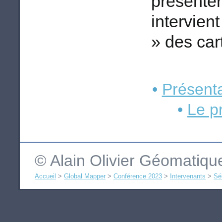
présente
intervien
» des car
•
Présenta
•
Le 
© Alain Olivier Géomatiq
Accueil
>
Global Mapper
>
Conférence 2023
>
Intervenants
>
Sé