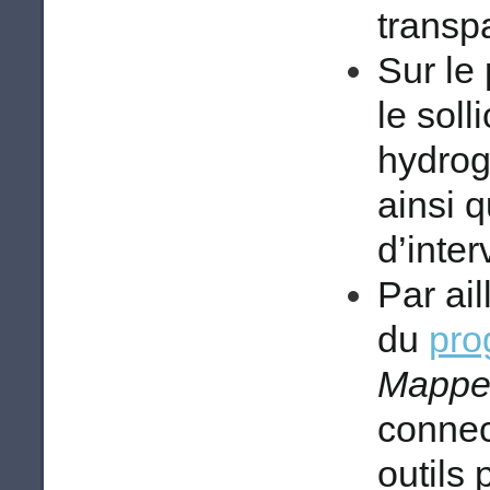
transp
Sur le 
le soll
hydrog
ainsi 
d’interv
Par ail
du
pro
Mappe
connec
outils