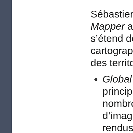
Sébastien
Mapper
a
s’étend d
cartograp
des territ
Global
princi
nombre
d’imag
rendus