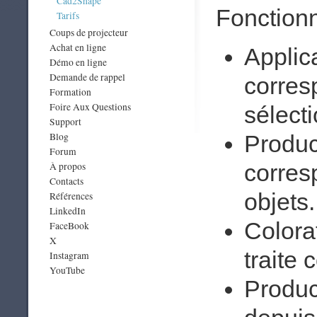
Cad2Shape
Fonctionn
Tarifs
Coups de projecteur
Achat en ligne
Applic
Démo en ligne
Demande de rappel
corres
Formation
Foire Aux Questions
sélect
Support
Produc
Blog
Forum
corres
À propos
Contacts
objets.
Références
LinkedIn
Colora
FaceBook
X
traite 
Instagram
YouTube
Product