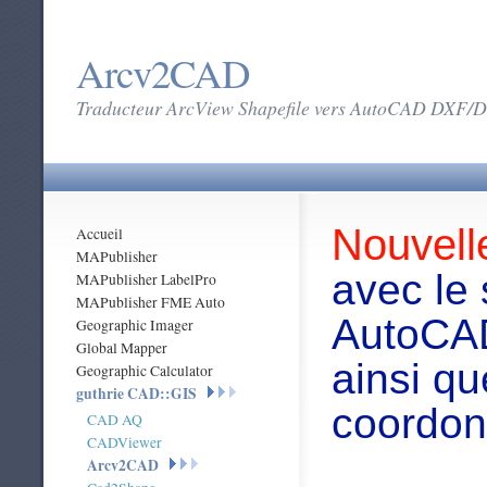
Arcv2CAD
Traducteur ArcView Shapefile vers AutoCAD DXF
Nouvell
Accueil
MAPublisher
avec le
MAPublisher LabelPro
MAPublisher FME Auto
AutoCAD
Geographic Imager
Global Mapper
ainsi q
Geographic Calculator
guthrie CAD::GIS
coordo
CAD AQ
CADViewer
Arcv2CAD