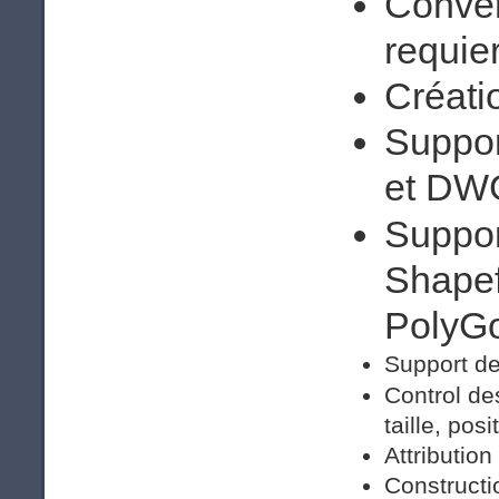
Conver
requie
Créati
Suppor
et DW
Suppor
Shapef
PolyGo
Support de
Control de
taille, posi
Attributio
Constructi