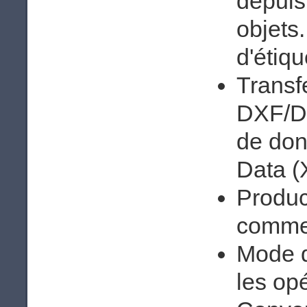
depuis
objets
d'étiq
Transf
DXF/DW
de don
Data (
Produc
comme 
Mode d
les opé